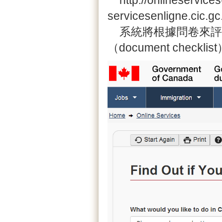
http://onlineservices
servicesenligne.cic
系統將根據問卷來評
（document chec