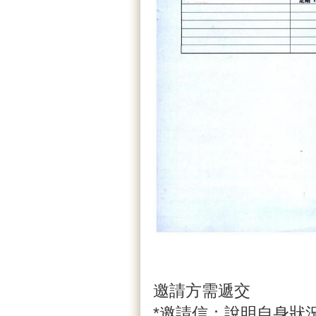
邀請方需遞交
*邀請信：說明自身狀