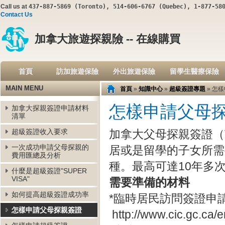
Call us at
437-887-5869 (Toronto), 514-606-6767 (Quebec), 1-877-58
Contact Us
加拿大旅遊探親險 -- 在線購買
首頁
訪加旅遊保險
外出旅遊保險
留學生醫療保險
MAIN MENU
首頁
»
知識中心
»
超級簽證專題
» 怎
怎樣申請父母
加拿大探親簽證申請材料
清單
超級簽證收入要求
加拿大父母探親簽證（Vi
一次成功申請父母探親的
居或是留學的子女所需
費用匯總及分析
種。最高可達10年多
什麼是超級簽證"SUPER
VISA"
需要準備的材料
如何提高超級簽證成功率
*臨時居民訪問簽證申請表 
怎樣申請父母探親簽證
http://www.cic.gc.ca/e