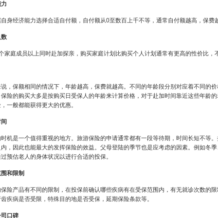
能力
自身经济能力选择合适自付额，自付额从0至数百上千不等，通常自付额越高，保费
人数
3个家庭成员以上同时赴加探亲，购买家庭计划比购买个人计划通常有更高的性价比，
说，保额相同的情况下，年龄越高，保费就越高。不同的年龄段分别对应着不同的价格，
。保险的购买大多是按购买日受保人的年龄来计算价格，对于赴加时间靠近这些年龄的
险，一般都能获得更大的优惠。
时间
的时机是一个值得重视的地方。旅游保险的申请通常都有一段等待期，时间长短不等。
之内，因此也能最大的发挥保险的效益。父母登陆的季节也是应考虑的因素。例如冬季
通过预估老人的身体状况以进行合适的投保。
范围和限制
的保险产品有不同的限制，在投保前确认哪些疾病有在受保范围内，有无就诊次数的限
牙齿疾病是否受限，特殊目的地是否受保，延期保险条款等。
公司口碑