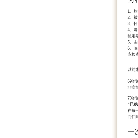
1、
2、
3、
4、
稳定
5、
6、
应检
以前
69岁
非病
70
“已
在每
而住
一