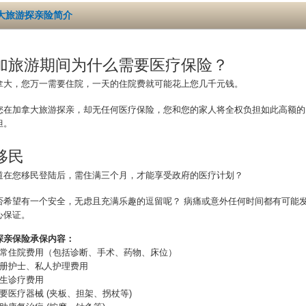
大旅游探亲险简介
加旅游期间为什么需要医疗保险？
拿大，您万一需要住院，一天的住院费就可能花上您几千元钱。
您在加拿大旅游探亲，却无任何医疗保险，您和您的家人将全权负担如此高额的
担。
移民
道在您移民登陆后，需住满三个月，才能享受政府的医疗计划？
否希望有一个安全，无虑且充满乐趣的逗留呢？ 病痛或意外任何时间都有可能发
心保证。
探亲保险承保内容：
正常住院费用（包括诊断、手术、药物、床位）
注册护士、私人护理费用
医生诊疗费用
要医疗器械 (夹板、担架、拐杖等)