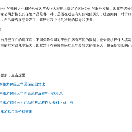
公司的规模大小和经营长久与否很大程度上决定了这家公司的服务质量。因此在选择
这家公司所擅长的保险产品是哪一种，是否在过去有好的索赔历史，经验如何，对于服
畅，自己能否在意外发生、索赔过程中得到准确的指导和服务。
病
报自身已存在的病症后，不同保险公司对于慢性病有不同的限制，也会要求投保人填写
慢性病的索赔几率极大，因此对于存在慢性疾病且年龄较大的投保人，投保期较长的产
解更多，点击这里
探亲旅游保险公司受保范围对比
探亲旅游保险公司理赔流程及资料下载汇总
探亲旅游保险公司产品购买流程以及资料下载汇总
大旅游探亲险价格查询