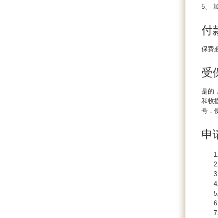
5、
付
保费
受
是的
和收
号，
申