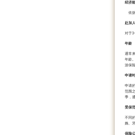
经济
依据
赴加
对于
年龄
通常来
年龄
游保
申请
申请
范围
季，
受保
不同
娩、
保险