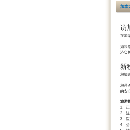
加拿
访
在加
如果
济负
新
您知
您是
的安
旅游
1、
2、
3、
4、必