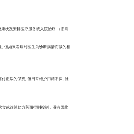
或健康状况安排医疗服务或入院治疗.（旧病
, 但如果看病时医生为诊断病情而做的相
需付正常的保费, 但日常维护用药不保, 除
饮食或连续处方药而得到控制，没有因此