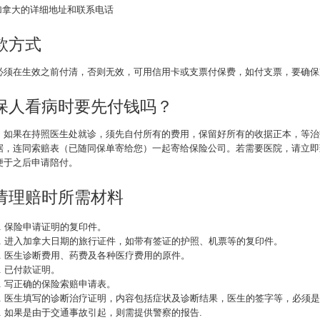
 加拿大的详细地址和联系电话
款方式
必须在生效之前付清，否则无效，可用信用卡或支票付保费，如付支票，要确保
保人看病时要先付钱吗？
，如果在持照医生处就诊，须先自付所有的费用，保留好所有的收据正本，等治
据，连同索赔表（已随同保单寄给您）一起寄给保险公司。若需要医院，请立即
便于之后申请陪付。
请理赔时所需材料
保险申请证明的复印件。
进入加拿大日期的旅行证件，如带有签证的护照、机票等的复印件。
医生诊断费用、药费及各种医疗费用的原件。
已付款证明。
写正确的保险索赔申请表。
医生填写的诊断治疗证明，内容包括症状及诊断结果，医生的签字等，必须是
如果是由于交通事故引起，则需提供警察的报告.