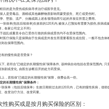
旅程目的是为受伤或疾病寻求治疗或医学意见。
被保人是受毒品、酒精或其他麻醉物质影响而蒙受损失、死亡或受伤时。
怀孕、堕胎、流产、分娩或因上述各项理由而引起的并发症所需之费用。
每一张保单(包括后续保单)生效前的120天内,被保人已预知有需要为损伤,疾病
期，各家公司定义不同）
由于战乱或蓄意令自己受伤引致的疾病或受伤均不在受保范围内。
临时医疗保险只是保障由于生病或意外发生而需要看医生或住院，一般不包含体检
查则在保障范围内。
患有的慢性病是否受保？
以下, 若符合“已稳定的长期慢性病”保障条件, 该种病自动包括在受保范围内, 只
情加剧或变化, 由医生诊断后开的处方药受保。
岁以上，若投保“已稳定的长期慢性病”保障，保费会高一些。
稳定的长期慢性病”保障条件：
一张保单（包括后续保单）生效日期前过去的120天内，已有的慢性疾病，借助
院、改变治疗方法、改变药量。
次性购买或是按月购买保险的区别：