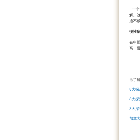
一个
解。
通不
慢性
在申
高，
欲了
8大
8大
8大
加拿