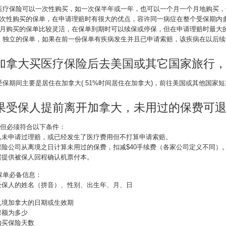
医疗保险可以一次性购买，如一次保半年或一年，也可以一个月一个月地购买，
一次性购买的保单，在申请理赔时有很大的优点，容许同一病症在整个受保期内
按月购买的保单比较灵活，在保单到期时可以续保或停保，但在申请理赔时最大
、独立的保单，如果在前一份保单有疾病发生并且已申请索赔，该疾病在以后续
加拿大买医疗保险后去美国或其它国家旅行
受保期间主要是居住在加拿大( 51%时间居住在加拿大)，前往美国或其他国家
果受保人提前离开加拿大，未用过的保费可
, 但必须符合以下条件：
 从未申请过理赔，或已经发生了医疗费用但不打算申请索赔。
 保险公司从离境之日计算未用过的保费，扣减$40手续费（各家公司定义不同）
 需提供被保人回程确认机票付本。
保单必备信息：
 受保人的姓名（拼音）、性别、出生年、月、日
 入境加拿大的日期或生效期
保额为多少
购买保险天数