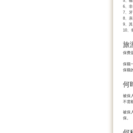
5、辅
6、非
7、
8、
9、
10
旅
保费
保额一
保额
何
被保
不需额
被保
保。
何