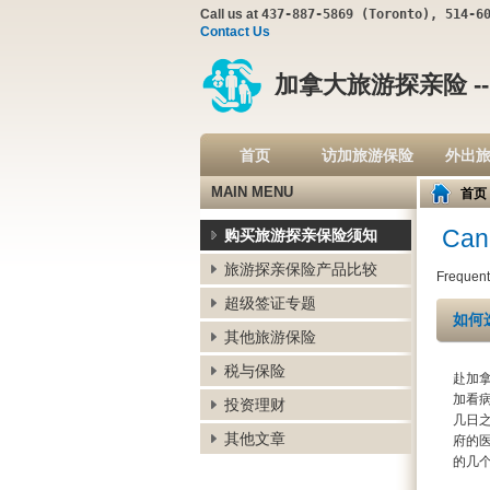
Call us at
437-887-5869 (Toronto), 514-6
Contact Us
加拿大旅游探亲险 -
首页
访加旅游保险
外出
MAIN MENU
首页
Can
购买旅游探亲保险须知
旅游探亲保险产品比较
Frequent
超级签证专题
如何
其他旅游保险
税与保险
赴加
加看
投资理财
几日
其他文章
府的
的几