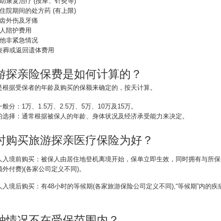
助康复治疗 (按摩、针灸等)
住院期间的处方药 (有上限)
牙齿外伤及牙痛
亲人陪护费用
其他非紧急情况
、丧葬或返回遗体费用
游探亲险保费是如何计算的？
是根据受保者的年龄及购买的保额来确定的，按天计算。
般分：1万、1.5万、2.5万、5万、10万及15万。
的选择：通常根据被保人的年龄、身体状况及经济承受能力来决定。
时购买旅游探亲医疗保险为好？
人入境前购买：被保人由居住地登机离境开始，保单立即生效，同时拥有与所保金
外付费)(各家公司定义不同)。
人入境后购买：有48小时的等候期(各家旅游保险公司定义不同),“等候期”内的
种情况不在受保范围内？