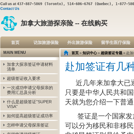
Call us at
437-887-5869 (Toronto), 514-606-6767 (Quebec), 1-877-58
Contact Us
加拿大旅游探亲险 -- 在线购买
首页
访加旅游保险
外出旅游保险
留学生医疗保险
MAIN MENU
首页
»
知识中心
»
超级签证专题
» 赴
赴加签证有几
加拿大探亲签证申请材料
清单
超级签证收入要求
近几年来加拿大已逐
一次成功申请父母探亲的
只要是中华人民共和国
费用汇总及分析
天就为您介绍一下普通
什么是超级签证"SUPER
VISA"
签证是一个国家发放
如何提高超级签证成功率
可以分为移民和非移民
怎样申请父母探亲签证