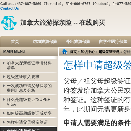
Call us at
437-887-5869 (Toronto), 514-606-6767 (Quebec), 1-877-58
Contact Us
加拿大旅游探亲险 -- 在线购买
首页
访加旅游保险
外出旅游保险
留学生医疗保险
MAIN MENU
首页
»
知识中心
»
超级签证专题
» 怎
怎样申请超级
加拿大探亲签证申请材料
清单
超级签证收入要求
父母／祖父母超级签证（Pare
一次成功申请父母探亲的
府签发给加拿大公民或
费用汇总及分析
种签证。这种签证的有
什么是超级签证"SUPER
VISA"
年，此期间无需更新身
如何提高超级签证成功率
申请人需要满足的条件
怎样申请父母探亲签证