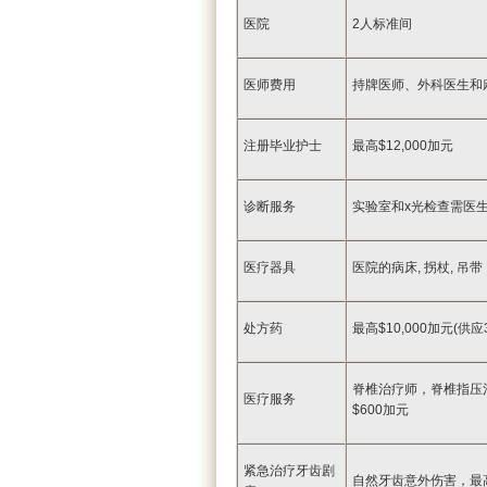
医院
2人标准间
医师费用
持牌医师、外科医生和
注册毕业护士
最高$12,000加元
诊断服务
实验室和x光检查需医
医疗器具
医院的病床, 拐杖, 吊
处方药
最高$10,000加元(供应
脊椎治疗师，脊椎指压
医疗服务
$600加元
紧急治疗牙齿剧
自然牙齿意外伤害，最高赔